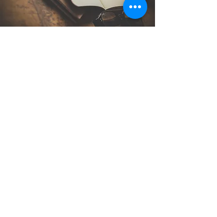
Lebensgeschichten, die berühren
Entstanden sind Texte, die ein lebendiges
Bild vom Alltag in früheren Jahrzehnten
vermitteln. Es sind Texte, die zunächst als
persönliches Geschenk der
"Geschichtsschreiber*innen" an die
Erzählenden gedacht sind. Sie beleuchten
die bekannten historischen Ereignisse aus
einem jeweils ganz persönlichen
Blickwinkel.
Dabei sind diese (Lebens-)Geschichten so
vielschichtig, spannend und wertvoll, dass
sie noch mehr Menschen erreichen
sollen.
Erfahren Sie mehr und lassen Sie sich