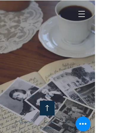
Start
Blog
Podcast
Über uns
Kontak
t
Newsletter
Impressum
Datenschutz