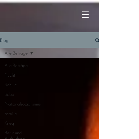
Blog
Alle Beiträge
Alle Beiträge
Flucht
Schule
Liebe
Nationalsozialismus
Familie
Krieg
Beruf und
Ausbildung