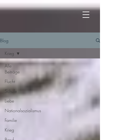
Blog
Krieg
Alle
Beiträge
Flucht
Schule
Liebe
Nationalsozialismus
Familie
Krieg
Beruf