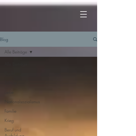
Blog
Alle Beiträge
Alle Beiträge
Flucht
Schule
Liebe
Nationalsozialismus
Familie
Krieg
Beruf und
Ausbildung