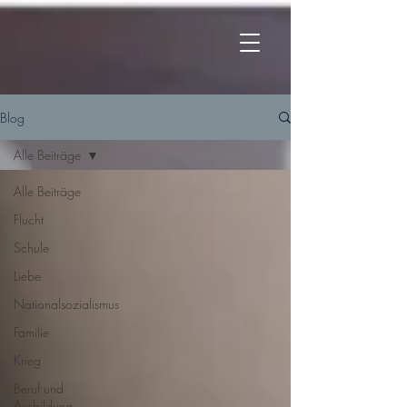
Blog
Alle Beiträge
Alle Beiträge
Flucht
Schule
Liebe
Nationalsozialismus
Familie
Krieg
Beruf und
Ausbildung