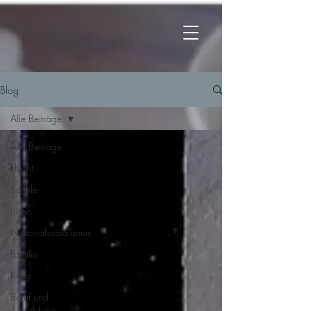
Blog
Alle Beiträge
Alle Beiträge
Flucht
Schule
Liebe
Nationalsozialismus
Familie
Krieg
Beruf und
Ausbildung