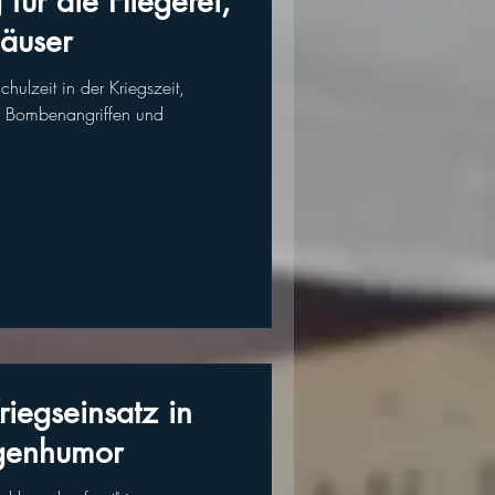
 für die Fliegerei,
Häuser
hulzeit in der Kriegszeit,
en Bombenangriffen und
riegseinsatz in
lgenhumor