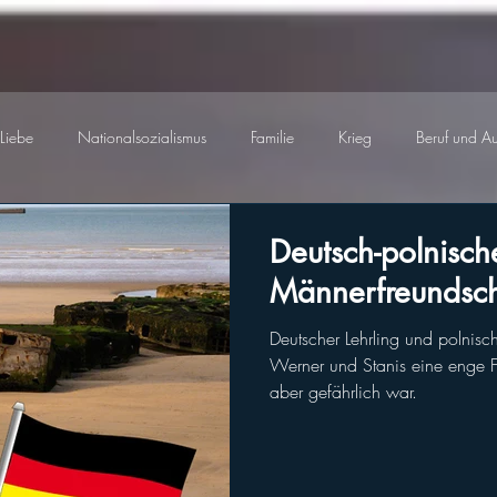
Liebe
Nationalsozialismus
Familie
Krieg
Beruf und A
Deutsch-polnisch
Männerfreundsch
Deutscher Lehrling und polnis
Werner und Stanis eine enge F
aber gefährlich war.