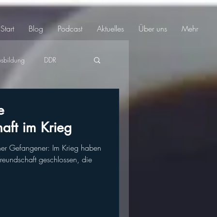
Start
Blog
Podcast
Aktuelles
Über uns
Mehr
usbildung
DDR
e
aft im Krieg
cher Gefangener: Im Krieg haben
reundschaft geschlossen, die