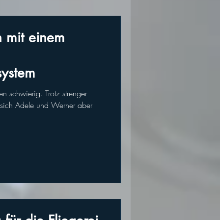
n mit einem
system
n schwierig. Trotz strenger
n sich Adele und Werner aber