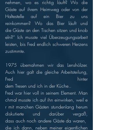
nehmen, wo es richtig läuft? Wo die 
Gäste auf ihrem Heimweg oder von der 
Haltestelle auf ein Bier zu uns 
reinkommen? Wo das Bier läuft und 
die Gäste an den Tischen sitzen und knob
eln?“ Ich musste viel Überzeugungsarbeit 
leisten, bis Fred endlich schweren Herzens 
zustimmte.
1975 übernahmen wir das Lenshölzer. 
Auch hier galt die gleiche Arbeitsteilung, 
Fred hinter 
dem Tresen und ich in der Küche..
Fred war hier voll in seinem Element. Man
chmal musste ich auf ihn einwirken, weil e
r mit manchen Gästen stundenlang herum 
diskutierte und darüber vergaß, 
dass auch noch andere Gäste da waren, 
die ich dann, neben meiner eigentlichen 