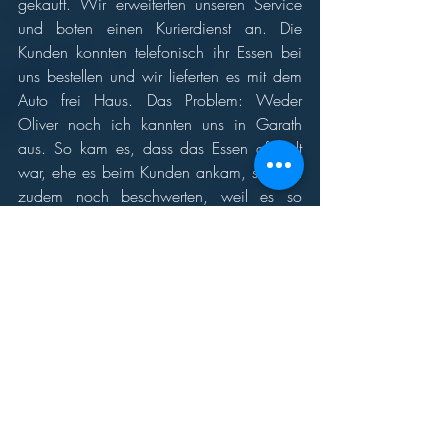
gekauft. Wir erweiterten unseren Service 
und boten einen Kurierdienst an. Die 
Kunden konnten telefonisch ihr Essen bei 
uns bestellen und wir lieferten es mit dem 
Auto frei Haus. Das Problem: Weder 
Oliver noch ich kannten uns in Garath 
aus. So kam es, dass das Essen oft kalt 
war, ehe es beim Kunden ankam, sie sich 
zudem noch beschwerten, weil es so 
lange gedauert hat.
Das ging natürlich auf Dauer nicht gut. 
Wir rackerten von früh bis spät. Aber das 
Geschäft lief überhaupt nicht. Schließlich 
habe ich den Laden mit sehr großem 
Verlust verkauft.
Muckefuck und 