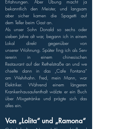
Erfahrungen. Aber Übung macht ja 
bekanntlich den Meister, und langsam 
aber sicher kamen die Spagetti auf 
dem Teller beim Gast an.
Als unser Sohn Donald so sechs oder 
sieben Jahre alt war, begann ich in einem 
Lokal direkt gegenüber von 
unserer Wohnung. Später fing ich als Serv
iererin in einem chinesischen 
Restaurant auf der Rethelstraße an und we
chselte dann in das „Cafe Fontana“ 
am Wehrhahn. Fred, mein Mann, war 
Elektriker. Während einem längeren 
Krankenhausaufenthalt wälzte er ein Buch 
über Mixgetränke und prägte sich das 
alles ein.
Von „Lolita“ und „Ramona“