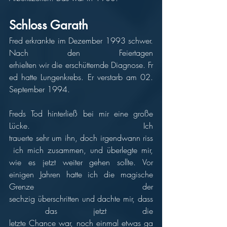
Schloss Garath
Fred erkrankte im Dezember 1993 schwer. 
Nach den Feiertagen 
erhielten wir die erschütternde Diagnose. Fr
ed hatte Lungenkrebs. Er verstarb am 02. 
September 1994.
Freds Tod hinterließ bei mir eine große 
Lücke. Ich 
trauerte sehr um ihn, doch irgendwann riss
 ich mich zusammen, und überlegte mir, 
wie es jetzt weiter gehen sollte. Vor 
einigen Jahren hatte ich die magische 
Grenze der 
sechzig überschritten und dachte mir, dass
 das jetzt die 
letzte Chance war, noch einmal etwas ga