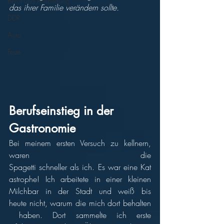
Beruf und Ausbildung
das ihrer Familie verändern sollte.
DDR
Auto
Feste
Berufseinstieg in der 
Gastronomie
Bei meinem ersten Versuch zu kellnern, 
waren die 
Spagetti schneller als ich. Es war eine Kat
astrophe! Ich arbeitete in einer kleinen 
Milchbar in der Stadt und weiß bis 
heute nicht, warum die mich dort behalten
 haben. Dort sammelte ich erste 