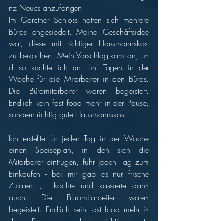
nz Neues anzufangen.
Im Garather Schloss hatten sich mehrere 
Büros angesiedelt. Meine Geschäftsidee 
war, diese mit richtiger Hausmannskost 
zu bekochen. Mein Vorschlag kam an, un
d so kochte ich an fünf Tagen in der 
Woche für die Mitarbeiter in den Büros. 
Die Büromitarbeiter waren begeistert. 
Endlich kein fast food mehr in der Pause, 
sondern richtig gute Hausmannskost.
Ich erstellte für jeden Tag in der Woche 
einen Speiseplan, in den sich die 
Mitarbeiter eintrugen, fuhr jeden Tag zum 
Einkaufen - bei mir gab es nur frische 
Zutaten -,  kochte und kassierte dann 
auch. Die Büromitarbeiter waren 
begeistert. Endlich kein fast food mehr in 
der Pause, sondern richtig gute 