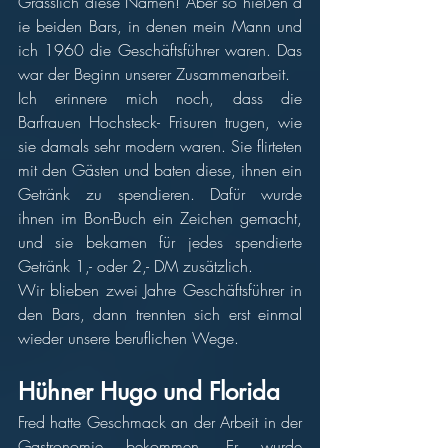
Grässlich diese Namen! Aber so hießen d
ie beiden Bars, in denen mein Mann und 
ich 1960 die Geschäftsführer waren. Das 
war der Beginn unserer Zusammenarbeit.
Ich erinnere mich noch, dass die 
Barfrauen Hochsteck- Frisuren trugen, wie 
sie damals sehr modern waren. Sie flirteten 
mit den Gästen und baten diese, ihnen ein 
Getränk zu spendieren. Dafür wurde 
ihnen im Bon-Buch ein Zeichen gemacht, 
und sie bekamen für jedes spendierte 
Getränk 1,- oder 2,- DM zusätzlich.
Wir blieben zwei Jahre Geschäftsführer in 
den Bars, dann trennten sich erst einmal 
wieder unsere beruflichen Wege.
Hühner Hugo und Florida
Fred hatte Geschmack an der Arbeit in der 
Gastronomie bekommen. Er wurde 