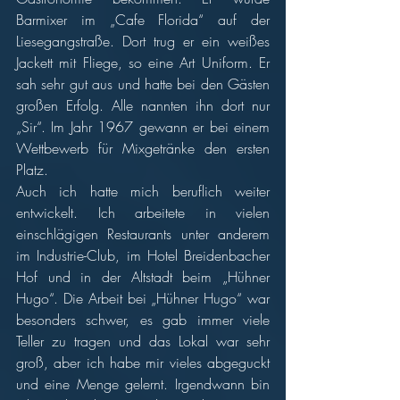
Barmixer im „Cafe Florida“ auf der 
Liesegangstraße. Dort trug er ein weißes 
Jackett mit Fliege, so eine Art Uniform. Er 
sah sehr gut aus und hatte bei den Gästen 
großen Erfolg. Alle nannten ihn dort nur 
„Sir“. Im Jahr 1967 gewann er bei einem 
Wettbewerb für Mixgetränke den ersten 
Platz.
Auch ich hatte mich beruflich weiter 
entwickelt. Ich arbeitete in vielen 
einschlägigen Restaurants unter anderem 
im Industrie-Club, im Hotel Breidenbacher 
Hof und in der Altstadt beim „Hühner 
Hugo“. Die Arbeit bei „Hühner Hugo“ war 
besonders schwer, es gab immer viele 
Teller zu tragen und das Lokal war sehr 
groß, aber ich habe mir vieles abgeguckt 
und eine Menge gelernt. Irgendwann bin 