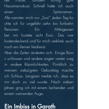
Hausmannskost. Schnell hatte ich auch 
einen Spitznamen. 
Alle nannten mich nur „Susi“. Jeden Tag ko
chte ich für ungefähr zehn bis fünfzehn 
Personen. Ein Mittagessen 
bei mir kostete acht Euro. Das war 
kostendeckend und für mich verblieb auch 
noch ein kleiner Verdienst.
Aber die Zeiten änderten sich. Einige Büro
s schlossen und andere zogen weiter weg 
in andere Räumlichkeiten. Pünktlich zu 
meinem siebzigsten Geburtstag machte 
ich Schluss. Langsam merkte ich, dass es 
mir doch zu viel wurde. Nach sieben 
Jahren ging ich mit einem lachenden und 
einem weinenden Auge.
Ein Imbiss in Garath