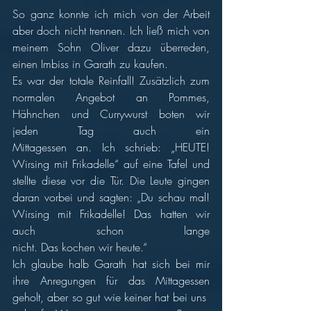
So ganz konnte ich mich von der Arbeit 
aber doch nicht trennen. Ich ließ mich von 
meinem Sohn Oliver dazu überreden, 
einen Imbiss in Garath zu kaufen.
Es war der totale Reinfall! Zusätzlich zum 
normalen Angebot an Pommes, 
Hähnchen und Currywurst boten wir 
jeden Tag auch ein 
Mittagessen an. Ich schrieb: „HEUTE! 
Wirsing mit Frikadelle“ auf eine Tafel und 
stellte diese vor die Tür. Die Leute gingen 
daran vorbei und sagten: „Du schau mal! 
Wirsing mit Frikadelle! Das hatten wir 
auch schon lange 
nicht. Das kochen wir heute.“ 
Ich glaube halb Garath hat sich bei mir 
ihre Anregungen für das Mittagessen 
geholt, aber so gut wie keiner hat bei uns 