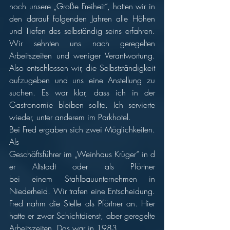
noch unsere „Große Freiheit“, hatten wir in 
den darauf folgenden Jahren alle Höhen 
und Tiefen des selbständig seins erfahren. 
Wir sehnten uns nach geregelten 
Arbeitszeiten und weniger Verantwortung. 
Also entschlossen wir, die Selbstständigkeit 
aufzugeben und uns eine Anstellung zu 
suchen. Es war klar, dass ich in der 
Gastronomie bleiben sollte. Ich servierte 
wieder, unter anderem im Parkhotel.
Bei Fred ergaben sich zwei Möglichkeiten. 
Als 
Geschäftsführer im „Weinhaus Krüger“ in d
er Altstadt oder als Pförtner 
bei einem Stahlbauunternehmen in 
Niederheid. Wir trafen eine Entscheidung. 
Fred nahm die Stelle als Pförtner an. Hier 
hatte er zwar Schichtdienst, aber geregelte 
Arbeitszeiten. Das war in 1983.