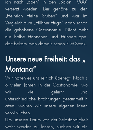
ich nach „oben“ in den „Salon 1900“ 
versetzt worden. Der gehörte zu den 
„Heinrich Heine Stuben“ und war im 
Vergleich zum „Hühner Hugo“ dann schon 
die gehobene Gastronomie. Nicht mehr 
nur halbe Hähnchen und Hühnersuppe, 
dort bekam man damals schon Filet Steak.
Unsere neue Freiheit: das „
Montana“
Wir hatten es uns reiflich überlegt. Nach s
o vielen Jahren in der Gastronomie, wo 
wir viel gelernt und 
unterschiedliche Erfahrungen gesammelt h
atten, wollten wir unsere eigenen Ideen 
verwirklichen.
Um unseren Traum von der Selbständigkeit 
wahr werden zu lassen, suchten wir ein 