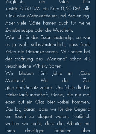
Vergleich, ein Glas Bier 
kostete 0,60 DM, ein Korn 0,50 DM, alle
s inklusive Mehrwertsteuer und Bedienung. 
Aber viele Gäste kamen auch für meine 
Zwiebelsuppe oder die Muscheln.
War ich für das Essen zuständig, so war 
es ja wohl selbstverständlich, dass Freds 
Reich die Getränke waren. Wir hatten bei 
der Eröffnung des „Montana“ schon 49 
verschiedene Whisky Sorten.
Wir blieben fünf Jahre im „Cafe 
Montana“. Mit der Zeit 
ging der Umsatz zurück. Uns fehlte die Bie
rtrinker-Laufkundschaft, Gäste, die nur mal 
eben auf ein Glas Bier vorbei kommen. 
Das lag daran, dass wir für die Gegend 
ein Touch zu elegant waren. Natürlich 
wollten wir nicht, dass die Arbeiter mit 
ihren dreckigen Schuhen über 