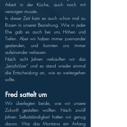
Arbeit in der Küche, auch noch mit 
versorgen musste.
In dieser Zeit kam es auch schon mal zu 
Rissen in unserer Beziehung. Wie in jeder 
Ehe gab es auch bei uns Höhen und 
Tiefen. Aber wir haben immer zueinander 
gestanden, und konnten uns immer 
aufeinander verlassen.
Nach acht Jahren verkauften wir das 
„Lenzhölzer“ und es stand wieder einmal 
die Entscheidung an, wie es weitergehen 
sollte.
Fred sattelt um
Wir überlegten beide, wie wir unsere 
Zukunft gestalten wollten. Nach zwölf 
Jahren Selbstständigkeit hatten wir genug 
davon. War das Montana am Anfang 