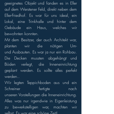
geeignetes Objekt und fanden es in Eller 
auf dem Werstener Feld, direkt neben dem 
Eller-Friedhof. Es war für uns ideal, ein 
Lokal, eine Trinkhalle und hinter dem 
Gebäude ein Haus, welches wir 
bewohnten konnten.
Mit dem Besitzer, der auch Architekt war, 
planten wir die nötigen Um- 
und Ausbauten. Es war ja nur ein Rohbau. 
Die Decken mussten abgehängt und 
Böden verlegt, die Inneneinrichtung 
geplant werden. Es sollte alles perfekt 
werden..
Wir legten Teppichboden aus und ein 
Schreiner fertigte nach 
unseren Vorstellungen die Inneneinrichtung. 
Alles was nur irgendwie in Eigenleistung 
zu bewerkstelligen war, machten wir 
selbst. Es war eine schöne Zeit!