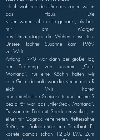
Noch während des Umbaus zogen wir in 
das Haus. Die 
Kisten waren schon alle gepackt, als bei 
mir am Morgen 
des Umzugstages die Wehen einsetzten. 
Unsere Tochter Susanne kam 1969 
zur Welt.
Anfang 1970 war dann der große Tag 
der Eröffnung von unserem „Cafe 
Montana“. Für eine Köchin hatten wir 
kein Geld, deshalb war die Küche mein R
eich. Wir hatten 
eine reichhaltige Speisekarte und unsere S
pezialität war das „Filet-Steak Montana“. 
Es war ein Filet mit Speck umwickelt, in 
einer mit Cognac verfeinerten Pfeffersahne 
Soße, mit Salatgarnitur und Toastbrot. Es 
kostete damals schon 12,50 DM. Zum 