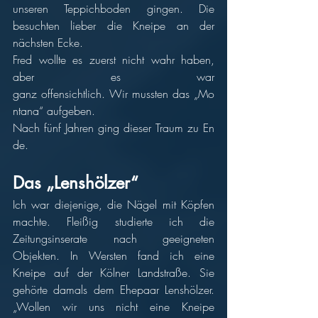
unseren Teppichboden gingen. Die 
besuchten lieber die Kneipe an der 
nächsten Ecke.
Fred wollte es zuerst nicht wahr haben, 
aber es war 
ganz offensichtlich. Wir mussten das „Mo
ntana“ aufgeben.
Nach fünf Jahren ging dieser Traum zu En
de.
Das „Lenshölzer“
Ich war diejenige, die Nägel mit Köpfen 
machte. Fleißig studierte ich die 
Zeitungsinserate nach geeigneten 
Objekten. In Wersten fand ich eine 
Kneipe auf der Kölner Landstraße. Sie 
gehörte damals dem Ehepaar Lenshölzer. 
„Wollen wir uns nicht eine Kneipe 