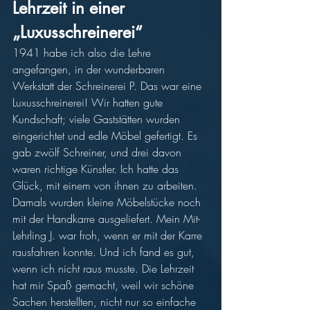
Lehrzeit in einer 
„Luxusschreinerei“
1941 habe ich also die Lehre 
angefangen, in der wunderbaren 
Werkstatt der Schreinerei P. Das war eine 
Luxusschreinerei! Wir hatten gute 
Kundschaft; viele Gaststätten wurden 
eingerichtet und edle Möbel gefertigt. Es 
gab zwölf Schreiner, und drei davon 
waren richtige Künstler. Ich hatte das 
Glück, mit einem von ihnen zu arbeiten. 
Damals wurden kleine Möbelstücke noch 
mit der Handkarre ausgeliefert. Mein Mit-
Lehrling J. war froh, wenn er mit der Karre 
rausfahren konnte. Und ich fand es gut, 
wenn ich nicht raus musste. Die Lehrzeit 
hat mir Spaß gemacht, weil wir schöne 
Sachen herstellten, nicht nur so einfache 