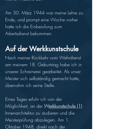
Am 30. März 1944 war meine Lehre zu 
Ende, und prompt eine Woche vorher 
hatte ich die Einberufung zum 
Arbeitsdienst bekommen. 
Auf der Werkkunstschule 
Nach meiner Rückkehr vom Wehrdienst 
am meinem 18. Geburtstag habe ich in 
unserer Schreinerei gearbeitet. Als unser 
Meister sich selbständig gemacht hatte, 
übernahm ich seine Stelle.  
Eines Tages erfuhr ich von der 
Möglichkeit, an der 
Werkkunstschule (1)
Innenarchitektur zu studieren und die 
Meisterprüfung abzulegen. Am 1. 
Oktober 1948, direkt nach der 