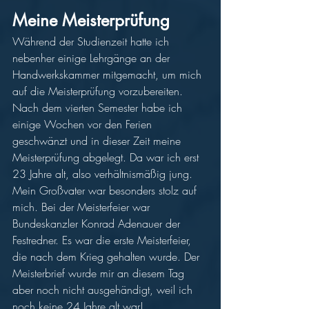
Meine Meisterprüfung 
Während der Studienzeit hatte ich 
nebenher einige Lehrgänge an der 
Handwerkskammer mitgemacht, um mich 
auf die Meisterprüfung vorzubereiten. 
Nach dem vierten Semester habe ich 
einige Wochen vor den Ferien 
geschwänzt und in dieser Zeit meine 
Meisterprüfung abgelegt. Da war ich erst 
23 Jahre alt, also verhältnismäßig jung. 
Mein Großvater war besonders stolz auf 
mich. Bei der Meisterfeier war 
Bundeskanzler Konrad Adenauer der 
Festredner. Es war die erste Meisterfeier, 
die nach dem Krieg gehalten wurde. Der 
Meisterbrief wurde mir an diesem Tag 
aber noch nicht ausgehändigt, weil ich 
noch keine 24 Jahre alt war! 