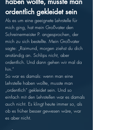
haben wollte, musste man 
ordentlich gekleidet sein
Als es um eine geeignete Lehrstelle für 
mich ging, hat mein Großvater den 
Schreinermeister P. angesprochen, der 
mich zu sich bestellte. Mein Großvater 
sagte: „Raimund, morgen ziehst du dich 
anständig an. Schlips nicht, aber 
ordentlich. Und dann gehen wir mal da 
hin.“ 
So war es damals: wenn man eine 
Lehrstelle haben wollte, musste man 
„ordentlich“ gekleidet sein. Und so 
einfach mit den Lehrstellen war es damals 
auch nicht. Es klingt heute immer so, als 
ob es früher besser gewesen wäre, war 
es aber nicht. 