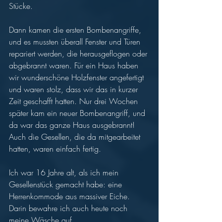
Stücke. 
Dann kamen die ersten Bombenangriffe, 
und es mussten überall Fenster und Türen 
repariert werden, die herausgeflogen oder 
abgebrannt waren. Für ein Haus haben 
wir wunderschöne Holzfenster angefertigt 
und waren stolz, dass wir das in kurzer 
Zeit geschafft hatten. Nur drei Wochen 
später kam ein neuer Bombenangriff, und 
da war das ganze Haus ausgebrannt! 
Auch die Gesellen, die da mitgearbeitet 
hatten, waren einfach fertig. 
Ich war 16 Jahre alt, als ich mein 
Gesellenstück gemacht habe: eine 
Herrenkommode aus massiver Eiche. 
Darin bewahre ich auch heute noch 
meine Wäsche auf.  