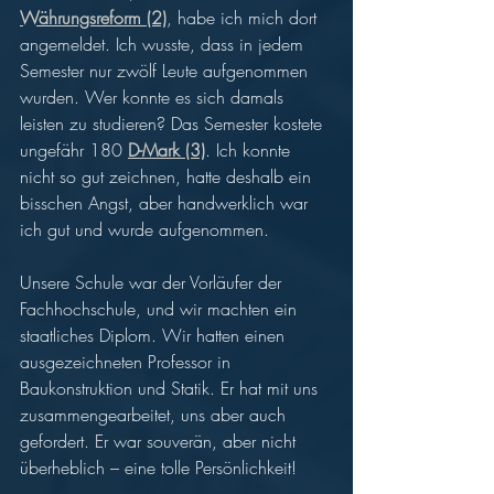
Währungsreform (2)
, habe ich mich dort 
angemeldet. Ich wusste, dass in jedem 
Semester nur zwölf Leute aufgenommen 
wurden. Wer konnte es sich damals 
leisten zu studieren? Das Semester kostete 
ungefähr 180 
D-Mark (3)
. Ich konnte 
nicht so gut zeichnen, hatte deshalb ein 
bisschen Angst, aber handwerklich war 
ich gut und wurde aufgenommen. 
Unsere Schule war der Vorläufer der 
Fachhochschule, und wir machten ein 
staatliches Diplom. Wir hatten einen 
ausgezeichneten Professor in 
Baukonstruktion und Statik. Er hat mit uns 
zusammengearbeitet, uns aber auch 
gefordert. Er war souverän, aber nicht 
überheblich – eine tolle Persönlichkeit!   