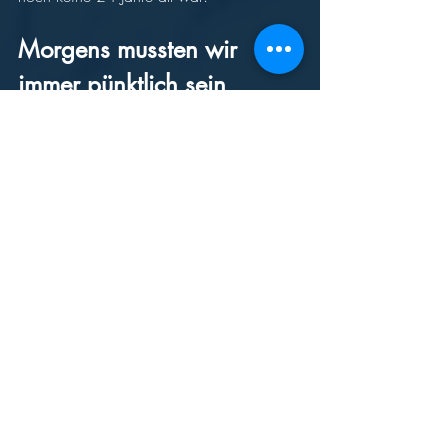
Morgens mussten wir 
immer pünktlich sein 
Nach dem Ende des Studiums bin ich in 
die Firma zurückgekommen. Ich konnte 
sehr gut mit meinem Vater 
zusammenarbeiten, auch nach dem Tod 
des Großvaters, 1952. Mein Vater war 
sehr großzügig, ließ uns an alles ran – 
aber es musste auch alles klappen! Und 
morgens mussten wir immer pünktlich 
sein. 
(1) Werkkunstschule: Ausbildungsstätte für 
angewandte Künste ohne 
Hochschulstatus. In den 1970 er Jahren 