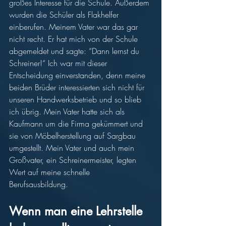
großes Interesse für die Schule. Außerdem 
wurden die Schüler als Flakhelfer 
einberufen. Meinem Vater war das gar 
nicht recht. Er hat mich von der Schule 
abgemeldet und sagte: “Dann lernst du 
Schreiner!“ Ich war mit dieser 
Entscheidung einverstanden, denn meine 
beiden Brüder interessierten sich nicht für 
unseren Handwerksbetrieb und so blieb 
ich übrig. Mein Vater hatte sich als 
Kaufmann um die Firma gekümmert und 
sie von Möbelherstellung auf Sargbau 
umgestellt. Mein Vater und auch mein 
Großvater, ein Schreinermeister, legten 
Wert auf meine schnelle 
Berufsausbildung. 
Wenn man eine Lehrstelle 