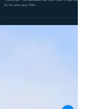
gibt nichts.“
Am Rosenmontag 1957 in Düsseldorf traf Annelies ihr
"Fränzchen". Sie heirateten bei ihren Eltern in der DDR;
für ihn eine neue Welt...