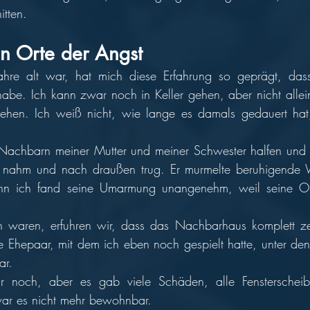
tten.  
en Orte der Angst 
ahre alt war, hat mich diese Erfahrung so geprägt, dass
habe. Ich kann zwar noch in Keller gehen, aber nicht allein
hen. Ich weiß nicht, wie lange es damals gedauert hat, 
 Nachbarn meiner Mutter und meiner Schwester halfen und 
 nahm und nach draußen trug. Er murmelte beruhigende W
nn ich fand seine Umarmung unangenehm, weil seine Or
n waren, erfuhren wir, dass das Nachbarhaus komplett zer
e Ehepaar, mit dem ich eben noch gespielt hatte, unter den
r. 
 noch, aber es gab viele Schäden, alle Fensterscheib
ar es nicht mehr bewohnbar.  