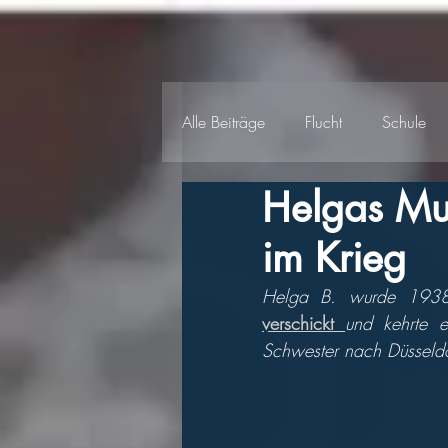
Alle Beiträge
Flucht
Schule
Helgas Mut
Beruf und Ausbildung
DDR
im Krieg
Helga B. wurde 1938
verschickt 
und kehrte 
Schwester nach Düsseldo