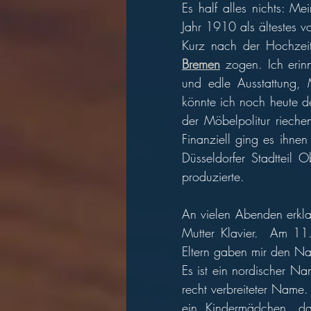
Es half alles nichts: Me
Jahr 1910 als ältestes v
Kurz nach der Hochzei
Bremen
 zogen. Ich erin
und edle Ausstattung, 
könnte ich noch heute d
der Möbelpolitur rieche
Finanziell ging es ihnen 
Düsseldorfer Stadtteil 
produzierte. 
An vielen Abenden erkla
Mutter Klavier.  Am 11
Eltern gaben mir den N
Es ist ein nordischer Na
recht verbreiteter Name.
ein Kindermädchen, d