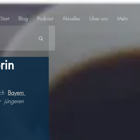
Start
Blog
Podcast
Aktuelles
Über uns
Mehr
rin
ch 
Bayern 
jüngeren 