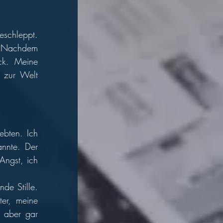
schleppt. 
. Nachdem 
ck. Meine 
zur Welt 
bten. Ich 
nnte. Der 
ngst, ich 
e Stille. 
er, meine 
 aber gar 