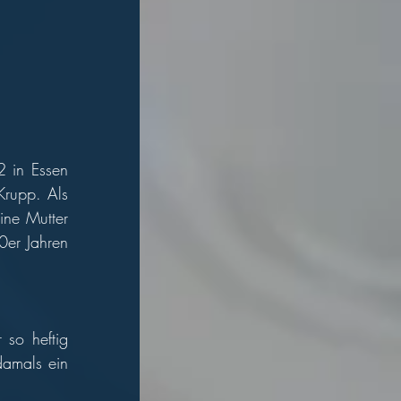
 in Essen 
rupp. Als 
ne Mutter 
er Jahren 
so heftig 
amals ein 