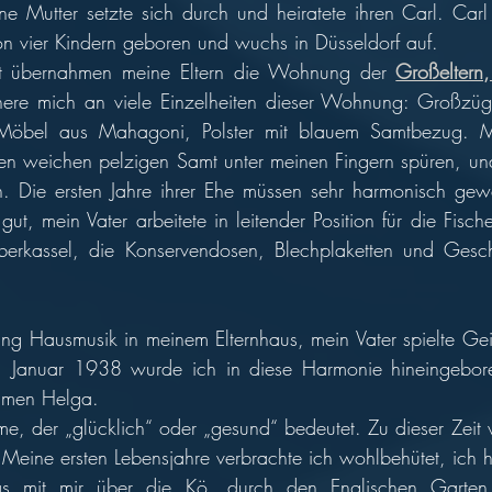
ine Mutter setzte sich durch und heiratete ihren Carl. Carl
on vier Kindern geboren und wuchs in Düsseldorf auf. 
t übernahmen meine Eltern die Wohnung der 
Großeltern,
nere mich an viele Einzelheiten dieser Wohnung: Großzü
Möbel aus Mahagoni, Polster mit blauem Samtbezug. Mir
en weichen pelzigen Samt unter meinen Fingern spüren, und
n. Die ersten Jahre ihrer Ehe müssen sehr harmonisch gewe
gut, mein Vater arbeitete in leitender Position für die Fisch
Oberkassel, die Konservendosen, Blechplaketten und Gesc
ng Hausmusik in meinem Elternhaus, mein Vater spielte Gei
. Januar 1938 wurde ich in diese Harmonie hineingebor
amen Helga. 
me, der „glücklich“ oder „gesund“ bedeutet. Zu dieser Zeit 
 Meine ersten Lebensjahre verbrachte ich wohlbehütet, ich h
as mit mir über die Kö, durch den Englischen Garten