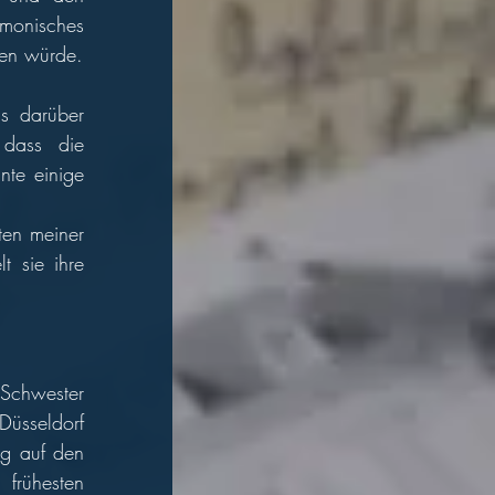
onisches 
Miteinander nur noch von kurzer Dauer sein würde und dass es nie wieder so werden würde.  
s darüber 
dachten, vermag ich nicht zu sagen. Meine Mutter erzählte mir später, dass die 
nte einige 
en meiner 
 sie ihre 
chwester 
üsseldorf 
g auf den 
rühesten 