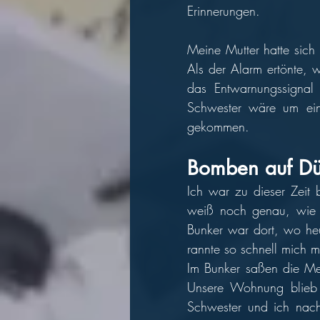
Erinnerungen. 
Meine Mutter hatte sich
Als der Alarm ertönte, w
das Entwarnungssignal 
Schwester wäre um ein
gekommen.  
Bomben auf Dü
Ich war zu dieser Zeit 
weiß noch genau, wie m
Bunker war dort, wo heu
rannte so schnell mich m
Im Bunker saßen die Mens
Unsere Wohnung blieb b
Schwester und ich nach