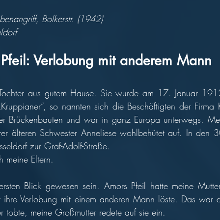
enangriff, Bolkerstr. (1942)
ldorf
 Pfeil: Verlobung mit anderem Mann 
Tochter aus gutem Hause. Sie wurde am 17. Januar 1912
Kruppianer“, so nannten sich die Beschäftigten der Firma K
 er Brückenbauten und war in ganz Europa unterwegs. Mei
r älteren Schwester Anneliese wohlbehütet auf. In den 30
seldorf zur Graf-Adolf-Straße. 
 meine Eltern.  
rsten Blick gewesen sein. Amors Pfeil hatte meine Mutter 
ar ihre Verlobung mit einem anderen Mann löste. Das war d
 tobte, meine Großmutter redete auf sie ein. 