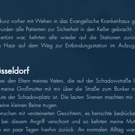
 kurz vorher mit Wehen in das Evangelische Krankenhaus ge
urden alle Patienten zur Sicherheit in den Keller gebracht
ertönt war, kehrten alle wieder auf die Stationen zurü
 Haar auf dem Weg zur Entbindungsstation im Aufzug 
sseldorf
bei den Eltern meines Vaters, die auf der Schadowstraße le
eine Großmutter mit mir über die Straße zum Bunker ra
te der Schadowplatz ist. Die lauten Sirenen machten mir A
eine kleinen Beine trugen. 
chen mit versteinerten Gesichtern, es herrschte bedrückend
ei diesem Angriff verschont und so kehrten meine Mutt
 ein paar Tagen hierhin zurück. An normalen Alltag war