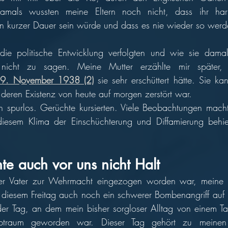
Damals wussten meine Eltern noch nicht, dass ihr harm
die politische Entwicklung verfolgten und wie sie damal
am 9. November 1938 (2)
 sie sehr erschüttert hätte. Sie kan
deren Existenz von heute auf morgen zerstört war. 
spurlos. Gerüchte kursierten. Viele Beobachtungen macht
iesem Klima der Einschüchterung und Diffamierung behielt
te auch vor uns nicht Halt 
 Vater zur Wehrmacht eingezogen worden war, meine S
diesem Freitag auch noch ein schwerer Bombenangriff auf D
 der Tag, an dem mein bisher sorgloser Alltag von einem Ta
traum geworden war. Dieser Tag gehört zu meinen f