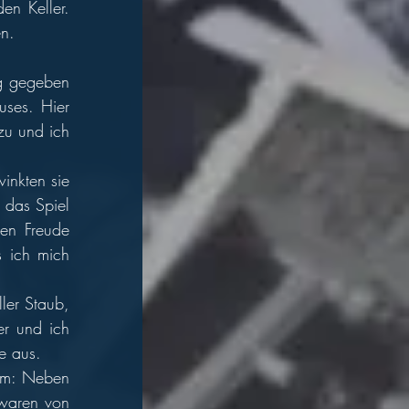
n Keller. 
n.  
g gegeben 
ses. Hier 
u und ich 
nkten sie 
das Spiel 
en Freude 
 ich mich 
er Staub, 
r und ich 
e aus. 
um: Neben 
waren von 