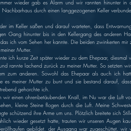
mmer wieder gab es Alarm und wir rannten hinunter in de
 Nachbarhaus durch einen langgezogenen Keller verbunde
eder im Keller saßen und darauf warteten, dass Entwarnun
gen Gang hinunter bis in den Kellergang des anderen Hau
 das ich vom Sehen her kannte. Die beiden zwinkerten mir z
 meiner Mutter. 
te ich kurze Zeit später wieder zu dem Ehepaar, diesmal wi
und rannte lachend zurück zu meiner Mutter. So setzten wir 
inem zum anderen. Sowohl das Ehepaar als auch ich hatt
e es meiner Mutter zu bunt und sie bestand darauf, dass
trebend gehorchte ich. 
 wir einen ohrenbetäubenden Knall, im Nu war die Luft voll
sehen, kleine Steine flogen durch die Luft. Meine Schweste
gte schützend ihre Arme um uns. Plötzlich breitete sich Still
ählich wieder gesetzt hatte, trauten wir unseren Augen ka
eröllhaufen gebildet, der Ausgang war zugeschüttet, wir 