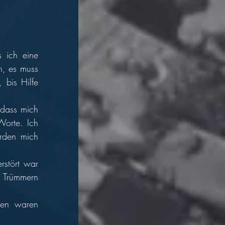
 ich eine 
, es muss 
bis Hilfe 
dass mich 
orte. Ich 
den mich 
stört war 
 Trümmern 
en waren 