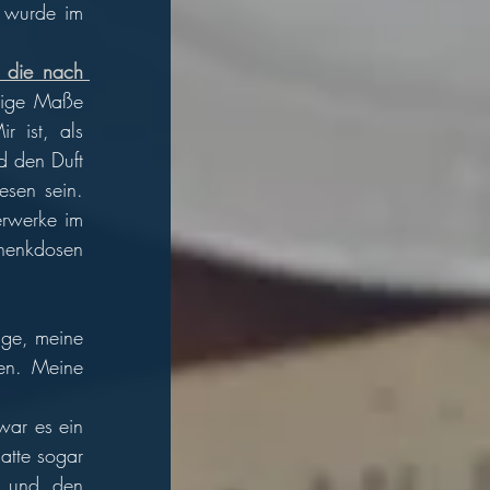
 wurde im 
 die nach 
gige Maße 
 ist, als 
 den Duft 
sen sein. 
erwerke im 
henkdosen 
ge, meine 
en. Meine 
war es ein 
atte sogar 
 und den 