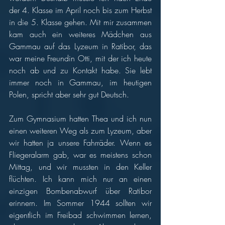
der 4. Klasse im April noch bis zum Herbst 
in die 5. Klasse gehen. Mit mir zusammen 
kam auch ein weiteres Mädchen aus 
Gammau auf das Lyzeum in Ratibor, das 
war meine Freundin Otti, mit der ich heute 
noch ab und zu Kontakt habe. Sie lebt 
immer noch in Gammau, im heutigen 
Polen, spricht aber sehr gut Deutsch. 
Zum Gymnasium hatten Thea und ich nun 
einen weiteren Weg als zum Lyzeum, aber 
wir hatten ja unsere Fahrräder. Wenn es 
Fliegeralarm gab, war es meistens schon 
Mittag, und wir mussten in den Keller 
flüchten. Ich kann mich nur an einen 
einzigen Bombenabwurf über Ratibor 
erinnern. Im Sommer 1944 sollten wir 
eigentlich im Freibad schwimmen lernen, 