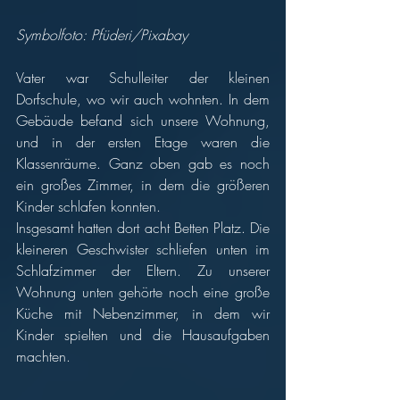
Symbolfoto: Pfüderi/Pixabay
Vater war Schulleiter der kleinen 
Dorfschule, wo wir auch wohnten. In dem 
Gebäude befand sich unsere Wohnung, 
und in der ersten Etage waren die 
Klassenräume. Ganz oben gab es noch 
ein großes Zimmer, in dem die größeren 
Kinder schlafen konnten. 
Insgesamt hatten dort acht Betten Platz. Die 
kleineren Geschwister schliefen unten im 
Schlafzimmer der Eltern. Zu unserer 
Wohnung unten gehörte noch eine große 
Küche mit Nebenzimmer, in dem wir 
Kinder spielten und die Hausaufgaben 
machten. 