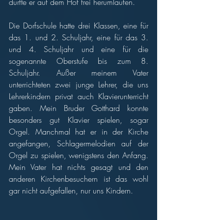
durfte er auf dem Hof frei herumlaufen. 
Die Dorfschule hatte drei Klassen, eine für 
das 1. und 2. Schuljahr, eine für das 3. 
und 4. Schuljahr und eine für die 
sogenannte Oberstufe bis zum 8. 
Schuljahr. Außer meinem Vater 
unterrichteten zwei junge Lehrer, die uns 
Lehrerkindern privat auch Klavierunterricht 
gaben. Mein Bruder Gotthard konnte 
besonders gut Klavier spielen, sogar 
Orgel. Manchmal hat er in der Kirche 
angefangen, Schlagermelodien auf der 
Orgel zu spielen, wenigstens den Anfang. 
Mein Vater hat nichts gesagt und den 
anderen Kirchenbesuchern ist das wohl 
gar nicht aufgefallen, nur uns Kindern. 