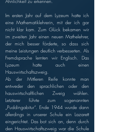
Ähnlichkeit zu erkennen. 
Im ersten Jahr auf dem Lyzeum hatte ich 
eine Mathematiklehrerin, mit der ich gar 
nicht klar kam. Zum Glück bekamen wir 
im zweiten Jahr einen neuen Mathelehrer, 
der mich besser förderte, so dass sich 
meine Leistungen deutlich verbesserten. Als 
Fremdsprache lernten wir Englisch. Das 
Lyzeum hatte auch einen 
Hauswirtschaftszweig. 
Ab der Mittleren Reife konnte man 
entweder den sprachlichen oder den 
hauswirtschaftlichen Zweig wählen. 
Letzterer führte zum sogenannten 
„Puddingabitur“. Ende 1944 wurde dann 
allerdings in unserer Schule ein Lazarett 
eingerichtet. Das bot sich an, denn durch 
den Hauswirtschaftszweig war die Schule 