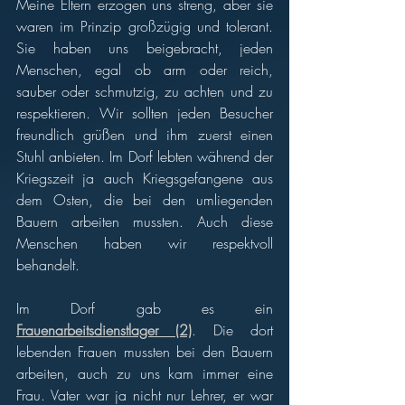
Meine Eltern erzogen uns streng, aber sie 
waren im Prinzip großzügig und tolerant. 
Sie haben uns beigebracht, jeden 
Menschen, egal ob arm oder reich, 
sauber oder schmutzig, zu achten und zu 
respektieren. Wir sollten jeden Besucher 
freundlich grüßen und ihm zuerst einen 
Stuhl anbieten. Im Dorf lebten während der 
Kriegszeit ja auch Kriegsgefangene aus 
dem Osten, die bei den umliegenden 
Bauern arbeiten mussten. Auch diese 
Menschen haben wir respektvoll 
behandelt. 
Im Dorf gab es ein 
Frauenarbeitsdienstlager (2)
. Die dort 
lebenden Frauen mussten bei den Bauern 
arbeiten, auch zu uns kam immer eine 
Frau. Vater war ja nicht nur Lehrer, er war 