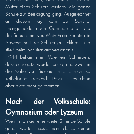
Mutter eines Schülers verstarb, die ganze 
Schule zur Beerdigung ging. Ausgerechnet 
an diesem Tag kam der Schulrat 
unangemeldet nach Gammau und fand 
die Schule leer vor. Mein Vater konnte die 
Abwesenheit der Schüler gut erklären und 
stieß beim Schulrat auf Verständnis. 
1944 bekam mein Vater ein Schreiben, 
dass er versetzt werden sollte, und zwar in 
die Nähe von Breslau, in eine nicht so 
katholische Gegend. Dazu ist es dann 
aber nicht mehr gekommen. 
Nach der Volksschule: 
Gymnasium oder Lyzeum 
Wenn man auf eine weiterführende Schule 
gehen wollte, musste man, da es keinen 