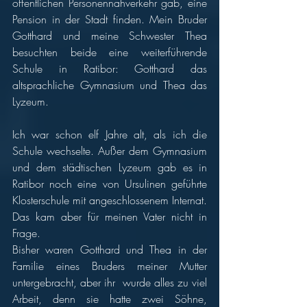
öffentlichen Personennahverkehr gab, eine 
Pension in der Stadt finden. Mein Bruder 
Gotthard und meine Schwester Thea 
besuchten beide eine weiterführende 
Schule in Ratibor: Gotthard das 
altsprachliche Gymnasium und Thea das 
Lyzeum. 
Ich war schon elf Jahre alt, als ich die 
Schule wechselte. Außer dem Gymnasium 
und dem städtischen Lyzeum gab es in 
Ratibor noch eine von Ursulinen geführte 
Klosterschule mit angeschlossenem Internat. 
Das kam aber für meinen Vater nicht in 
Frage. 
Bisher waren Gotthard und Thea in der 
Familie eines Bruders meiner Mutter 
untergebracht, aber ihr  wurde alles zu viel 
Arbeit, denn sie hatte zwei Söhne, 