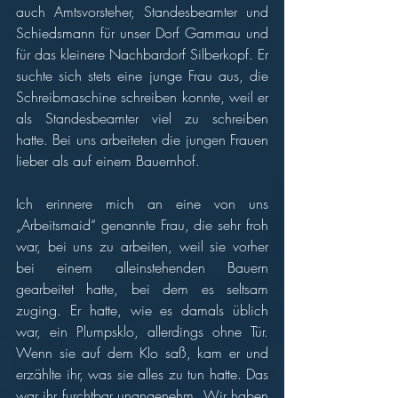
auch Amtsvorsteher, Standesbeamter und 
Schiedsmann für unser Dorf Gammau und 
für das kleinere Nachbardorf Silberkopf. Er 
suchte sich stets eine junge Frau aus, die 
Schreibmaschine schreiben konnte, weil er 
als Standesbeamter viel zu schreiben 
hatte. Bei uns arbeiteten die jungen Frauen 
lieber als auf einem Bauernhof. 
Ich erinnere mich an eine von uns 
„Arbeitsmaid“ genannte Frau, die sehr froh 
war, bei uns zu arbeiten, weil sie vorher 
bei einem alleinstehenden Bauern 
gearbeitet hatte, bei dem es seltsam 
zuging. Er hatte, wie es damals üblich 
war, ein Plumpsklo, allerdings ohne Tür. 
Wenn sie auf dem Klo saß, kam er und 
erzählte ihr, was sie alles zu tun hatte. Das 
war ihr furchtbar unangenehm. Wir haben 