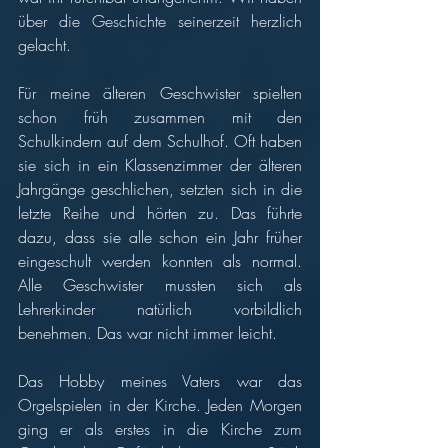
über die Geschichte seinerzeit herzlich 
gelacht. 
Für meine älteren Geschwister spielten 
schon früh zusammen mit den 
Schulkindern auf dem Schulhof. Oft haben 
sie sich in ein Klassenzimmer der älteren 
Jahrgänge geschlichen, setzten sich in die 
letzte Reihe und hörten zu. Das führte 
dazu, dass sie alle schon ein Jahr früher 
eingeschult werden konnten als normal. 
Alle Geschwister mussten sich als 
Lehrerkinder natürlich vorbildlich 
benehmen. Das war nicht immer leicht. 
Das Hobby meines Vaters war das 
Orgelspielen in der Kirche. Jeden Morgen 
ging er als erstes in die Kirche zum 