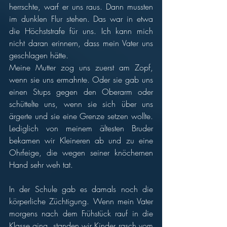
herrschte, warf er uns raus. Dann mussten 
im dunklen Flur stehen. Das war in etwa 
die Höchststrafe für uns. Ich kann mich 
nicht daran erinnern, dass mein Vater uns 
geschlagen hätte.  
Meine Mutter zog uns zuerst am Zopf, 
wenn sie uns ermahnte. Oder sie gab uns 
einen Stups gegen den Oberarm oder 
schüttelte uns, wenn sie sich über uns 
ärgerte und sie eine Grenze setzen wollte. 
Lediglich von meinem ältesten Bruder 
bekamen wir Kleineren ab und zu eine 
Ohrfeige, die wegen seiner knöchernen 
Hand sehr weh tat. 
In der Schule gab es damals noch die 
körperliche Züchtigung. Wenn mein Vater 
morgens nach dem Frühstück rauf in die 
Klasse ging, standen wir Kinder rasch vom 