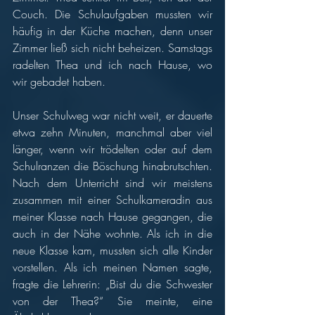
Couch. Die Schulaufgaben mussten wir 
häufig in der Küche machen, denn unser 
Zimmer ließ sich nicht beheizen. Samstags 
radelten Thea und ich nach Hause, wo 
wir gebadet haben.  
Unser Schulweg war nicht weit, er dauerte 
etwa zehn Minuten, manchmal aber viel 
länger, wenn wir trödelten oder auf dem 
Schulranzen die Böschung hinabrutschten. 
Nach dem Unterricht sind wir meistens 
zusammen mit einer Schulkameradin aus 
meiner Klasse nach Hause gegangen, die 
auch in der Nähe wohnte. Als ich in die 
neue Klasse kam, mussten sich alle Kinder 
vorstellen. Als ich meinen Namen sagte, 
fragte die Lehrerin: „Bist du die Schwester 
von der Thea?“ Sie meinte, eine 