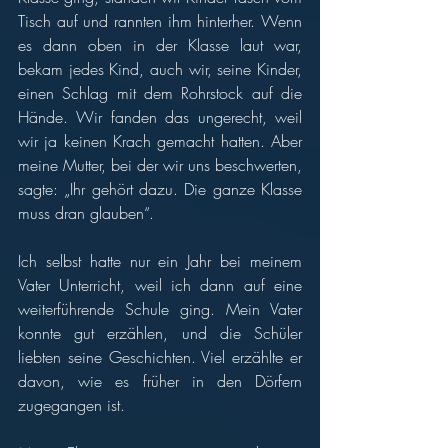
Tisch auf und rannten ihm hinterher. Wenn 
es dann oben in der Klasse laut war, 
bekam jedes Kind, auch wir, seine Kinder, 
einen Schlag mit dem Rohrstock auf die 
Hände. Wir fanden das ungerecht, weil 
wir ja keinen Krach gemacht hatten. Aber 
meine Mutter, bei der wir uns beschwerten, 
sagte: „Ihr gehört dazu. Die ganze Klasse 
muss dran glauben“. 
Ich selbst hatte nur ein Jahr bei meinem 
Vater Unterricht, weil ich dann auf eine 
weiterführende Schule ging. Mein Vater 
konnte gut erzählen, und die Schüler 
liebten seine Geschichten. Viel erzählte er 
davon, wie es früher in den Dörfern 
zugegangen ist. 