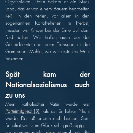
Orgelspielen. Dafür bekam er ein Stück 
Land, das er von einem Bauern bearbeiten 
ließ. In den Ferien, vor allem in den 
sogenannten Kartoffelferien im Herbst, 
mussten wir Kinder bei der Ernte auf dem 
Feld helfen. Wir halfen auch bei der 
Getreideernte und beim Transport in die 
Gammauer Mühle, wo wir kostenlos Mehl 
bekamen.  
Spät kam der 
Nationalsozialismus auch 
zu uns 
Mein katholischer Vater wurde erst 
Parteimitglied (3)
, als es für Lehrer Pflicht 
wurde. Da ließ er sich nicht beirren. Sein 
Schulrat war zum Glück sehr großzügig. 
Ich erinnere mich, dass einmal, als die 