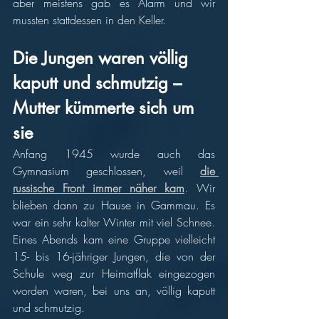
aber meistens gab es Alarm und wir 
mussten stattdessen in den Keller.  
Die Jungen waren völlig 
kaputt und schmutzig – 
Mutter kümmerte sich um 
sie 
Anfang 1945 wurde auch das 
Gymnasium geschlossen, weil 
die 
russische Front immer näher kam
. Wir 
blieben dann zu Hause in Gammau. Es 
war ein sehr kalter Winter mit viel Schnee. 
Eines Abends kam eine Gruppe vielleicht 
15- bis 16-jähriger Jungen, die von der 
Schule weg zur Heimatflak eingezogen 
worden waren, bei uns an, völlig kaputt 
und schmutzig. 