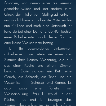
Soldaten, von denen einer als vermisst 
gemeldet wurde und der andere zum 
Glück der Hölle von Stalingrad entkam 
und nach Hause zurückkehrte. Vater suchte 
nun für Thea und mich eine Unterkunft. Er 
fand sie bei einer Dame, Ende 40, Tochter 
eines Bahnbeamten, nach dessen Tod sie 
eine kleine Waisenrente bezog.
 Um ihr bescheidenes Einkommen 
aufzubessern, vermietete sie eines der 
Zimmer ihrer kleinen Wohnung, die nur 
aus einer Küche und einem Zimmer 
bestand. Darin standen ein Bett, eine 
Couch, ein Schrank, ein Tisch und ein 
Waschtisch mit Schüssel und Kanne. Es 
gab sogar eine Toilette mit 
Wasserspülung. Frau L. schlief in der 
Küche, Thea und ich bezogen das 
Zimmer. Thea schlief im Bett, ich auf der 