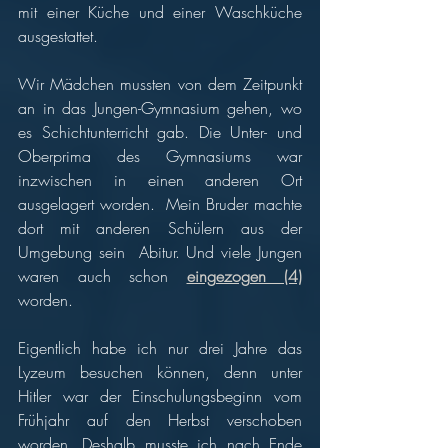
mit einer Küche und einer Waschküche 
ausgestattet. 
Wir Mädchen mussten von dem Zeitpunkt 
an in das Jungen-Gymnasium gehen, wo 
es Schichtunterricht gab. Die Unter- und 
Oberprima des Gymnasiums war 
inzwischen in einen anderen Ort 
ausgelagert worden.  Mein Bruder machte 
dort mit anderen Schülern aus der 
Umgebung sein  Abitur. Und viele Jungen 
waren auch schon 
eingezogen (4)
worden. 
Eigentlich habe ich nur drei Jahre das 
Lyzeum besuchen können, denn unter 
Hitler war der Einschulungsbeginn vom 
Frühjahr auf den Herbst verschoben 
worden. Deshalb musste ich nach Ende 