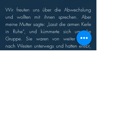
Wir freuten uns über die Abwechslung 
und wollten mit ihnen sprechen. Aber 
meine Mutter sagte: „Lasst die armen Kerle 
in Ruhe“, und kümmerte sich um die 
Gruppe. Sie waren von weiter östlich 
nach Westen unterwegs und hatten erlebt, 
wie ein Trupp Juden – wahrscheinlich aus 
einem 
KZ (5)
 – Richtung Westen getrieben 
wurde. Die waren so schwach, dass viele 
die Böschung hinunter stürzten, ohne dass 
ihnen jemand half. Sie blieben im Schnee 
stecken. Die Jungen konnten auch nicht 
helfen, waren aber von diesen Bildern sehr 
verstört. Mein Mutter sorgte dafür, dass sie 
baden und ihre Kleidung trocknen 
konnten. Später habe ich oft daran 
gedacht und habe mich gefragt, was aus 
den Jungen und den armen Juden 