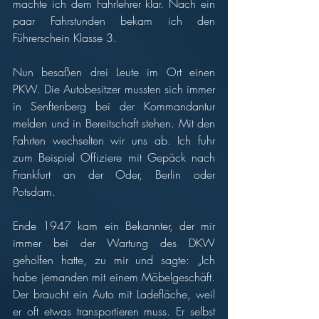
machte ich dem Fahrlehrer klar. Nach ein 
paar Fahrstunden bekam ich den 
Führerschein Klasse 3. 
Nun besaßen drei Leute im Ort einen 
PKW. Die Autobesitzer mussten sich immer 
in Senftenberg bei der Kommandantur 
melden und in Bereitschaft stehen. Mit den 
Fahrten wechselten wir uns ab. Ich fuhr 
zum Beispiel Offiziere mit Gepäck nach 
Frankfurt an der Oder, Berlin oder 
Potsdam. 
Ende 1947 kam ein Bekannter, der mir 
immer bei der Wartung des DKW 
geholfen hatte, zu mir und sagte: „Ich 
habe jemanden mit einem Möbelgeschäft. 
Der braucht ein Auto mit Ladefläche, weil 
er oft etwas transportieren muss. Er selbst 