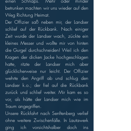
einen Schnaps. Mehr oder minder 
betrunken machten wir uns wieder auf den 
Weg Richtung Heimat. 
Der Offizier saß neben mir, der Landser 
schlief auf der Rückbank. Nach einiger 
Zeit wurde der Landser wach, zückte ein 
kleines Messer und wollte mir von hinten 
die Gurgel durchschneiden! Weil ich den 
Kragen der dicken Jacke hochgeschlagen 
hatte, ritzte der Landser mich aber 
glücklicherweise nur leicht. Der Offizier 
wehrte den Angriff ab und schlug den 
Landser k.o.; der fiel auf die Rückbank 
zurück und schlief weiter. Mir kam es so 
vor, als hätte der Landser mich wie im 
Traum angegriffen. 
Unsere Rückfahrt nach Senftenberg verlief 
ohne weitere Zwischenfälle. In Lautawerk 
ging ich vorsichtshalber doch ins 