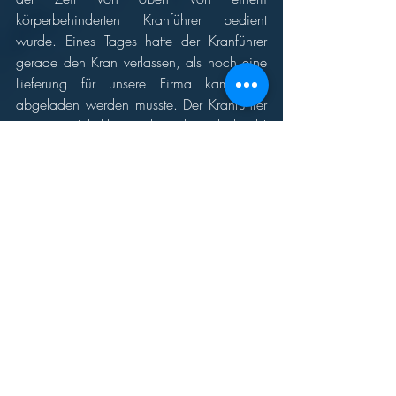
körperbehinderten Kranführer bedient 
wurde. Eines Tages hatte der Kranführer 
gerade den Kran verlassen, als noch eine 
Lieferung für unsere Firma kam, die 
abgeladen werden musste. Der Kranführer 
meckerte „Ich klettere da nicht mehr hoch! 
Klettere du mal da hoch!“ – „Ich habe 
doch keine Ahnung von einem Kran!“ – 
„Das macht nichts. Ich erklär dir das 
schon. Da gibt’s ganze drei Griffe: Einer 
runter, einer hoch, einer rechts und links.“ 
Also kletterte ich hoch und hatte zum ersten 
Mal Kontakt mit einem Kran! 
Die Arbeit als Kranführer interessierte mich 
so sehr, dass ich bei meiner nächsten 
Arbeitsstelle zwar auch als Handlanger 
anfing, aber auch einen Kran bediente. 