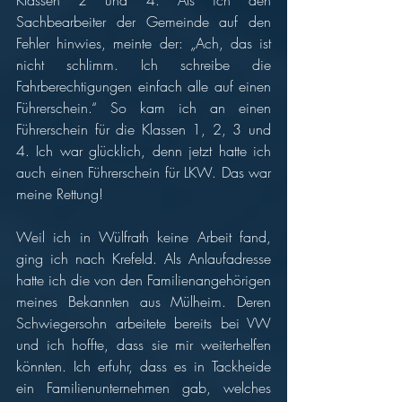
Klassen 2 und 4. Als ich den 
Sachbearbeiter der Gemeinde auf den 
Fehler hinwies, meinte der: „Ach, das ist 
nicht schlimm. Ich schreibe die 
Fahrberechtigungen einfach alle auf einen 
Führerschein.“ So kam ich an einen 
Führerschein für die Klassen 1, 2, 3 und 
4. Ich war glücklich, denn jetzt hatte ich 
auch einen Führerschein für LKW. Das war 
meine Rettung! 
Weil ich in Wülfrath keine Arbeit fand, 
ging ich nach Krefeld. Als Anlaufadresse 
hatte ich die von den Familienangehörigen 
meines Bekannten aus Mülheim. Deren 
Schwiegersohn arbeitete bereits bei VW 
und ich hoffte, dass sie mir weiterhelfen 
könnten. Ich erfuhr, dass es in Tackheide 
ein Familienunternehmen gab, welches 