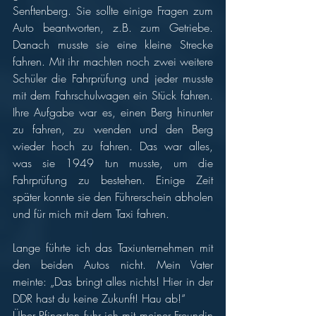
Senftenberg. Sie sollte einige Fragen zum 
Auto beantworten, z.B. zum Getriebe. 
Danach musste sie eine kleine Strecke 
fahren. Mit ihr machten noch zwei weitere 
Schüler die Fahrprüfung und jeder musste 
mit dem Fahrschulwagen ein Stück fahren. 
Ihre Aufgabe war es, einen Berg hinunter 
zu fahren, zu wenden und den Berg 
wieder hoch zu fahren. Das war alles, 
was sie 1949 tun musste, um die 
Fahrprüfung zu bestehen. Einige Zeit 
später konnte sie den Führerschein abholen 
und für mich mit dem Taxi fahren. 
Lange führte ich das Taxiunternehmen mit 
den beiden Autos nicht. Mein Vater 
meinte: „Das bringt alles nichts! Hier in der 
DDR hast du keine Zukunft! Hau ab!“ 
Über Pfingsten fuhr ich mit meiner Freundin 