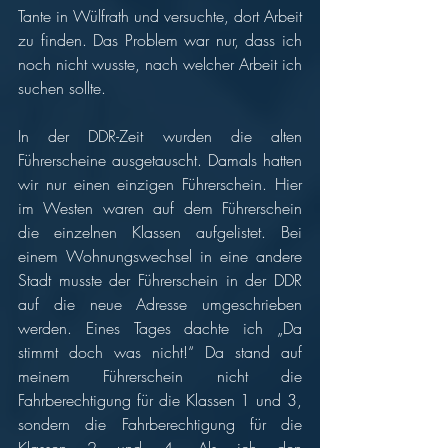
Tante in Wülfrath und versuchte, dort Arbeit 
zu finden. Das Problem war nur, dass ich 
noch nicht wusste, nach welcher Arbeit ich 
suchen sollte. 
In der DDR-Zeit wurden die alten 
Führerscheine ausgetauscht. Damals hatten 
wir nur einen einzigen Führerschein. Hier 
im Westen waren auf dem Führerschein 
die einzelnen Klassen aufgelistet. Bei 
einem Wohnungswechsel in eine andere 
Stadt musste der Führerschein in der DDR 
auf die neue Adresse umgeschrieben 
werden. Eines Tages dachte ich „Da 
stimmt doch was nicht!“ Da stand auf 
meinem Führerschein nicht die 
Fahrberechtigung für die Klassen 1 und 3, 
sondern die Fahrberechtigung für die 