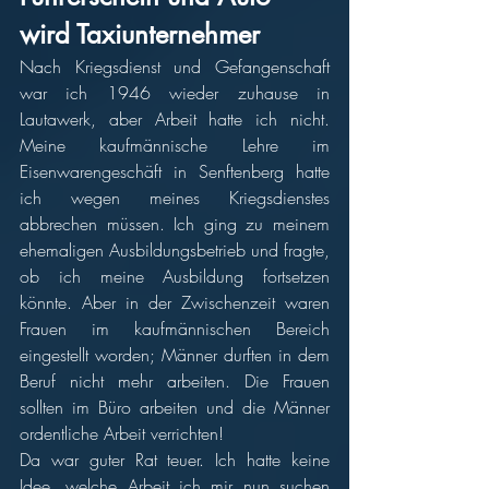
wird Taxiunternehmer 
Nach Kriegsdienst und Gefangenschaft 
war ich 1946 wieder zuhause in 
Lautawerk, aber Arbeit hatte ich nicht. 
Meine kaufmännische Lehre im 
Eisenwarengeschäft in Senftenberg hatte 
ich wegen meines Kriegsdienstes 
abbrechen müssen. Ich ging zu meinem 
ehemaligen Ausbildungsbetrieb und fragte, 
ob ich meine Ausbildung fortsetzen 
könnte. Aber in der Zwischenzeit waren 
Frauen im kaufmännischen Bereich 
eingestellt worden; Männer durften in dem 
Beruf nicht mehr arbeiten. Die Frauen 
sollten im Büro arbeiten und die Männer 
ordentliche Arbeit verrichten! 
Da war guter Rat teuer. Ich hatte keine 
Idee, welche Arbeit ich mir nun suchen 