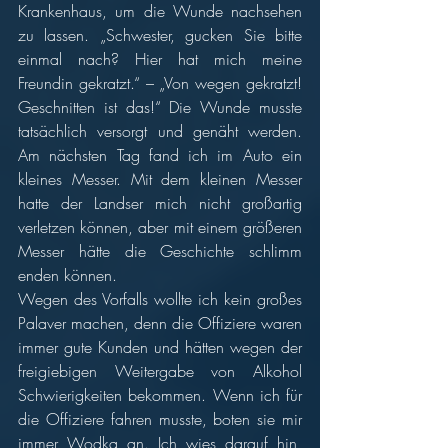
Krankenhaus, um die Wunde nachsehen 
zu lassen. „Schwester, gucken Sie bitte 
einmal nach? Hier hat mich meine 
Freundin gekratzt.“ – „Von wegen gekratzt! 
Geschnitten ist das!“ Die Wunde musste 
tatsächlich versorgt und genäht werden. 
Am nächsten Tag fand ich im Auto ein 
kleines Messer. Mit dem kleinen Messer 
hatte der Landser mich nicht großartig 
verletzen können, aber mit einem größeren 
Messer hätte die Geschichte schlimm 
enden können. 
Wegen des Vorfalls wollte ich kein großes 
Palaver machen, denn die Offiziere waren 
immer gute Kunden und hätten wegen der 
freigiebigen Weitergabe von Alkohol 
Schwierigkeiten bekommen. Wenn ich für 
die Offiziere fahren musste, boten sie mir 
immer Wodka an. Ich wies darauf hin, 