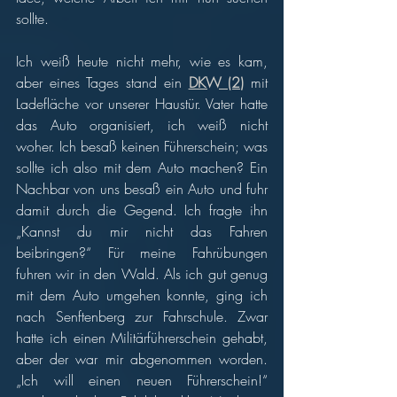
sollte. 
Ich weiß heute nicht mehr, wie es kam, 
aber eines Tages stand ein 
DKW (2)
 mit 
Ladefläche vor unserer Haustür. Vater hatte 
das Auto organisiert, ich weiß nicht 
woher. Ich besaß keinen Führerschein; was 
sollte ich also mit dem Auto machen? Ein 
Nachbar von uns besaß ein Auto und fuhr 
damit durch die Gegend. Ich fragte ihn 
„Kannst du mir nicht das Fahren 
beibringen?“ Für meine Fahrübungen 
fuhren wir in den Wald. Als ich gut genug 
mit dem Auto umgehen konnte, ging ich 
nach Senftenberg zur Fahrschule. Zwar 
hatte ich einen Militärführerschein gehabt, 
aber der war mir abgenommen worden. 
„Ich will einen neuen Führerschein!“ 