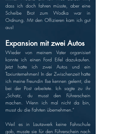
dass ich doch fahren müsste, aber eine 
Scheibe Brot zum Wodka war in 
Ordnung. Mit den Offizieren kam ich gut 
aus! 
Expansion mit zwei Autos
Wieder von meinem Vater organisiert 
konnte ich einen Ford Eifel dazukaufen. 
Jetzt hatte ich zwei Autos und ein 
Taxiunternehmen! In der Zwischenzeit hatte 
ich meine Freundin Ilse kennen gelernt, die 
bei der Post arbeitete. Ich sagte zu ihr 
„Schatz, du musst den Führerschein 
machen. Wenn ich mal nicht da bin, 
musst du die Fahrten übernehmen.“ 
Weil es in Lautawerk keine Fahrschule 
gab, musste sie für den Führerschein nach 