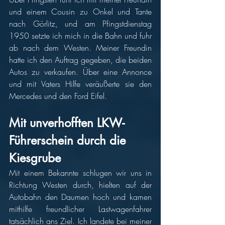
und einem Cousin zu Onkel und Tante 
nach Görlitz, und am Pfingstdienstag 
1950 setzte ich mich in die Bahn und fuhr 
ab nach dem Westen. Meiner Freundin 
hatte ich den Auftrag gegeben, die beiden 
Autos zu verkaufen. Über eine Annonce 
und mit Vaters Hilfe veräußerte sie den 
Mercedes und den Ford Eifel. 
Mit unverhofften LKW-
Führerschein durch die 
Kiesgrube 
Mit einem Bekannte schlugen wir uns in 
Richtung Westen durch, hielten auf der 
Autobahn den Daumen hoch und kamen 
mithilfe freundlicher Lastwagenfahrer 
tatsächlich ans Ziel. Ich landete bei meiner 