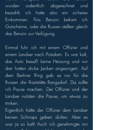
wurden ordentlich abgerechnet und 
bezahlt; ich hatte also ein sicheres 
Einkommen. Fürs Benzin bekam ich 
Gutscheine, oder die Russen stellten gleich 
das Benzin zur Verfügung. 
Einmal fuhr ich mit einem Offizier und 
einem Landser nach Potsdam. Es war kalt, 
das Auto besaß keine Heizung und wir 
drei hatten dicke Jacken angezogen. Auf 
dem Berliner Ring gab es nur für die 
Russen die Raststätte Rangsdorf. Da sollte 
ich Pause machen. Der Offizier und der 
Landser nutzten die Pause, um etwas zu 
trinken. 
Eigentlich hätte der Offizier dem Landser 
keinen Schnaps geben dürfen. Aber es 
war ja so kalt! Auch ich genehmigte mir 