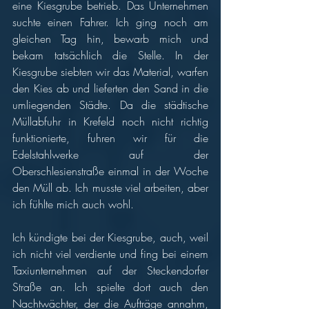
eine Kiesgrube betrieb. Das Unternehmen 
suchte einen Fahrer. Ich ging noch am 
gleichen Tag hin, bewarb mich und 
bekam tatsächlich die Stelle. In der 
Kiesgrube siebten wir das Material, warfen 
den Kies ab und lieferten den Sand in die 
umliegenden Städte. Da die städtische 
Müllabfuhr in Krefeld noch nicht richtig 
funktionierte, fuhren wir für die 
Edelstahlwerke auf der 
Oberschlesienstraße einmal in der Woche 
den Müll ab. Ich musste viel arbeiten, aber 
ich fühlte mich auch wohl. 
Ich kündigte bei der Kiesgrube, auch, weil 
ich nicht viel verdiente und fing bei einem 
Taxiunternehmen auf der Steckendorfer 
Straße an. Ich spielte dort auch den 
Nachtwächter, der die Aufträge annahm, 