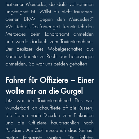
hat einen Mercedes, der dafür vollkommen 
ungeeignet ist. Willst du nicht tauschen, 
deinen DKW gegen den Mercedes?“ 
Weil ich als Taxifahrer galt, konnte ich den 
Mercedes beim Landratsamt anmelden 
und wurde dadurch zum Taxiunternehmer. 
Der Besitzer des Möbelgeschäftes aus 
Kamenz konnte zu Recht den Lieferwagen 
anmelden. So war uns beiden geholfen. 
Fahrer für Offiziere – Einer 
wollte mir an die Gurgel
Jetzt war ich Taxiunternehmer! Das war 
wunderbar! Ich chauffierte oft die Russen, 
die Frauen nach Dresden zum Einkaufen 
und die Offiziere hauptsächlich nach 
Potsdam. Am Ziel musste ich draußen auf 
meine Fahrgäste warten. Die Fahrten 