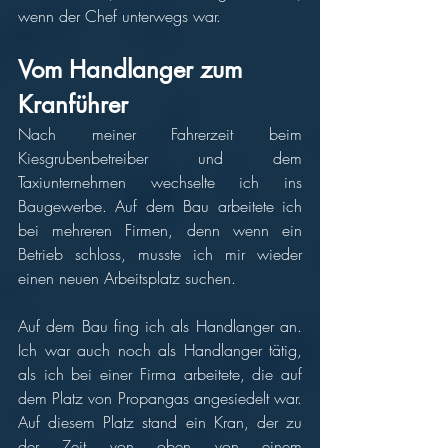
wenn der Chef unterwegs war. 
Vom Handlanger zum 
Kranführer 
Nach meiner Fahrerzeit beim 
Kiesgrubenbetreiber und dem 
Taxiunternehmen wechselte ich ins 
Baugewerbe. Auf dem Bau arbeitete ich 
bei mehreren Firmen, denn wenn ein 
Betrieb schloss, musste ich mir wieder 
einen neuen Arbeitsplatz suchen. 
Auf dem Bau fing ich als Handlanger an. 
Ich war auch noch als Handlanger tätig, 
als ich bei einer Firma arbeitete, die auf 
dem Platz von Propangas angesiedelt war. 
Auf diesem Platz stand ein Kran, der zu 
der Zeit von oben von einem 